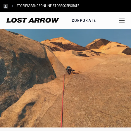
STORIES
BRANDS
ONLINE STORE
CORPORATE
CORPORATE
フリーライダー、エルキャピタン南西壁 クライマー：甲山哲也 写真：萩原悟
アウサンガテ北壁、ペルー クライマー：成田啓 撮影：鈴木雄大