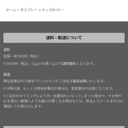
ホーム
>
オスプレー
>
キッズ&ベビー
送料・配送について
送料
全国一律 500円（税込）
※ 5000円（税込）以上のお買い上げで
送料無料
となります。
配送
弊社営業日の15時までにいただいたご注文は
当日出荷
いたします。
※15時以降、もしくは弊社休業日の場合は、翌営業日の出荷になります。
※ご注文のタイミングにより万一在庫切れとなってしまった場合や、その他や
むを得ない事情によりお届けが遅くなる場合などは、弊社よりメールまたはお
電話にてお知らせします。