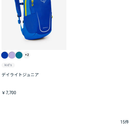
+2
kid's
デイライトジュニア
￥7,700
15
件