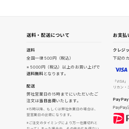
送料・配送について
お支払
送料
クレジ
全国一律 500円（税込）
下記の
※ 5000円（税込）以上のお買い上げで
送料無料
となります。
「VISA
配送
リカン・
弊社営業日の15時までにいただいたご
PayPay
注文は
当日出荷
いたします。
PayP
※15時以降、もしくは弊社休業日の場合は、
翌営業日の出荷になります。
※ご注文のタイミングにより万一在庫切れと
なってしまった場合や、その他やむを得ない