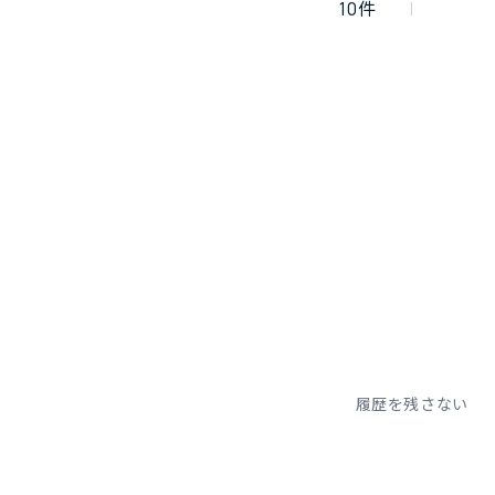
10
件
履歴を残さない