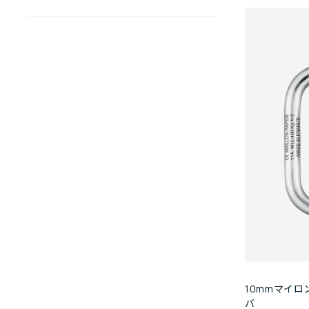
10mmマイ
バ