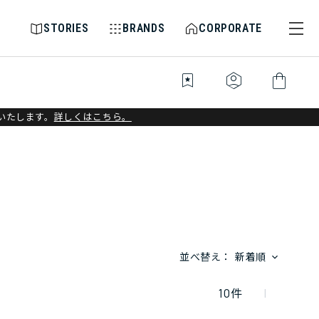
STORIES
BRANDS
CORPORATE
bookmark_star
identity_platform
shopping_bag
いたします。
詳しくはこちら。
並べ替え：
新着順
10
件