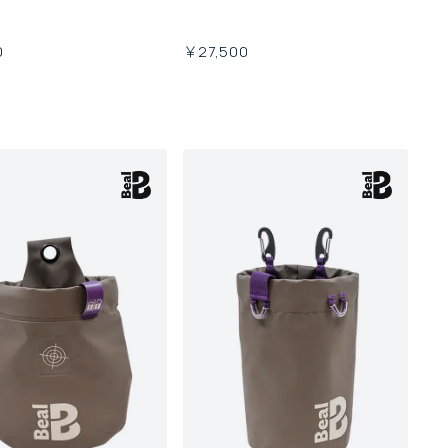
0
￥27,500