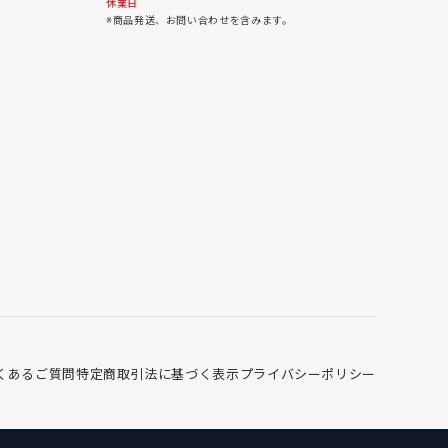
30
31
休業日
※商品発送、お問い合わせを含みます。
くあるご質問
特定商取引法に基づく表示
プライバシーポリシー