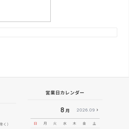
営業日カレンダー
8
2026.09
月
日
月
火
水
木
金
土
日
月
除く）