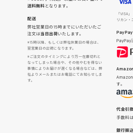
送料無料
となります。
「VISA
配送
リカン・
弊社営業日の15時までにいただいたご
PayPay
注文は
当日出荷
いたします。
PayP
※15時以降、もしくは弊社休業日の場合は、
翌営業日の出荷になります。
※ご注文のタイミングにより万一在庫切れと
なってしまった場合や、その他やむを得ない
Amazon
事情によりお届けが遅くなる場合などは、弊
社よりメールまたはお電話にてお知らせしま
Amaz
す。
す。
代金引
手数料
銀行振