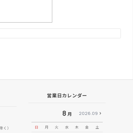
営業日カレンダー
8
2026.09
月
日
月
火
水
木
金
土
日
月
除く）