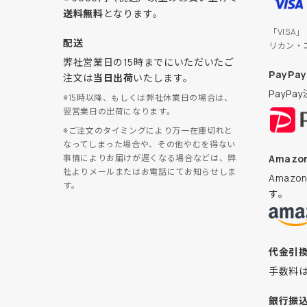
送料無料
となります。
「VISA
配送
リカン・
弊社営業日の15時までにいただいたご
PayPay
注文は
当日出荷
いたします。
PayP
※15時以降、もしくは弊社休業日の場合は、
翌営業日の出荷になります。
※ご注文のタイミングにより万一在庫切れと
なってしまった場合や、その他やむを得ない
Amazon
事情によりお届けが遅くなる場合などは、弊
社よりメールまたはお電話にてお知らせしま
Amaz
す。
す。
代金引
手数料
銀行振