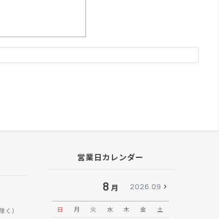
営業日カレンダー
8
2026.09
月
日
月
火
水
木
金
土
日
月
除く）