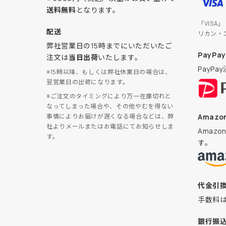
送料無料
となります。
「VISA
配送
リカン・
弊社営業日の15時までにいただいたご
PayPay
注文は
当日出荷
いたします。
PayP
※15時以降、もしくは弊社休業日の場合は、
翌営業日の出荷になります。
※ご注文のタイミングにより万一在庫切れと
なってしまった場合や、その他やむを得ない
Amazon
事情によりお届けが遅くなる場合などは、弊
社よりメールまたはお電話にてお知らせしま
Amaz
す。
す。
代金引
手数料
銀行振