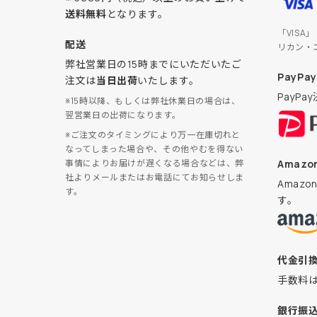
送料無料
となります。
「VISA
配送
リカン・
弊社営業日の15時までにいただいたご
PayPay
注文は
当日出荷
いたします。
PayP
※15時以降、もしくは弊社休業日の場合は、
翌営業日の出荷になります。
※ご注文のタイミングにより万一在庫切れと
なってしまった場合や、その他やむを得ない
Amazon
事情によりお届けが遅くなる場合などは、弊
社よりメールまたはお電話にてお知らせしま
Amaz
す。
す。
代金引
手数料
銀行振