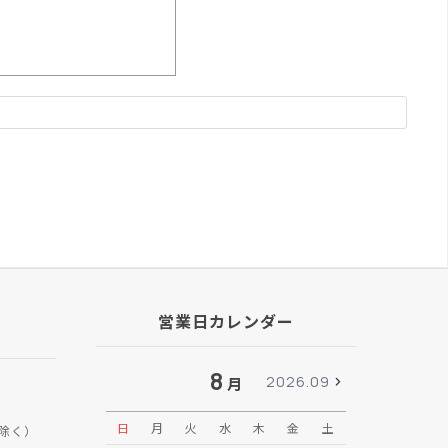
営業日カレンダー
8
2026.09
月
日
月
火
水
木
金
土
日
月
除く）