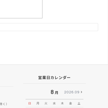
営業日カレンダー
8
2026.09
月
日
月
火
水
木
金
土
日
月
除く）