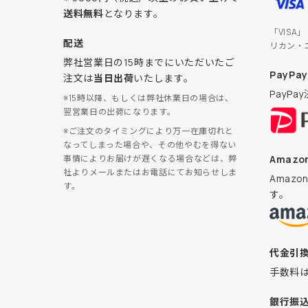
送料無料
となります。
「VISA
配送
リカン・
弊社営業日の15時までにいただいたご
PayPay
注文は
当日出荷
いたします。
PayP
※15時以降、もしくは弊社休業日の場合は、
翌営業日の出荷になります。
※ご注文のタイミングにより万一在庫切れと
なってしまった場合や、その他やむを得ない
Amazon
事情によりお届けが遅くなる場合などは、弊
社よりメールまたはお電話にてお知らせしま
Amaz
す。
す。
代金引
手数料
銀行振