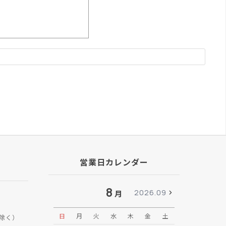
営業日カレンダー
8
2026.09
月
日
月
火
水
木
金
土
日
月
除く）