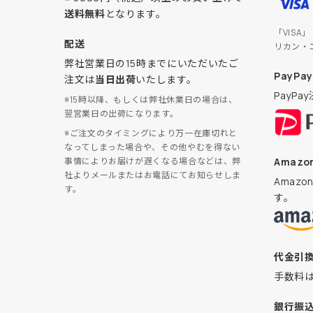
送料無料
となります。
「VISA
配送
リカン・
弊社営業日の15時までにいただいたご
PayPay
注文は
当日出荷
いたします。
PayP
※15時以降、もしくは弊社休業日の場合は、
翌営業日の出荷になります。
※ご注文のタイミングにより万一在庫切れと
なってしまった場合や、その他やむを得ない
Amazon
事情によりお届けが遅くなる場合などは、弊
社よりメールまたはお電話にてお知らせしま
Amaz
す。
す。
代金引
手数料
銀行振