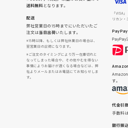
送料無料
となります。
「VISA
配送
リカン・
弊社営業日の15時までにいただいたご
PayPay
注文は
当日出荷
いたします。
PayP
※15時以降、もしくは弊社休業日の場合は、
翌営業日の出荷になります。
※ご注文のタイミングにより万一在庫切れと
なってしまった場合や、その他やむを得ない
Amazon
事情によりお届けが遅くなる場合などは、弊
社よりメールまたはお電話にてお知らせしま
Amaz
す。
す。
代金引
手数料
銀行振