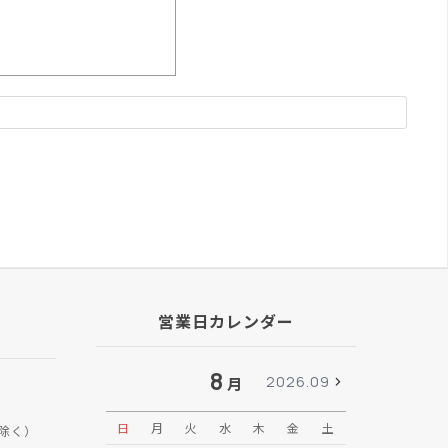
営業日カレンダー
8
2026.09
月
日
月
火
水
木
金
土
日
月
除く）