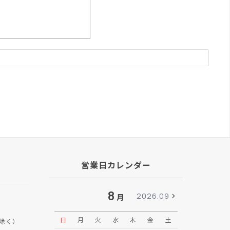
営業日カレンダー
8
2026.09
月
日
月
火
水
木
金
土
日
月
除く）