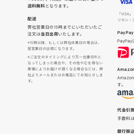
送料無料
となります。
「VISA
配送
リカン・
弊社営業日の15時までにいただいたご
PayPay
注文は
当日出荷
いたします。
PayP
※15時以降、もしくは弊社休業日の場合は、
翌営業日の出荷になります。
※ご注文のタイミングにより万一在庫切れと
なってしまった場合や、その他やむを得ない
Amazon
事情によりお届けが遅くなる場合などは、弊
社よりメールまたはお電話にてお知らせしま
Amaz
す。
す。
代金引
手数料
銀行振