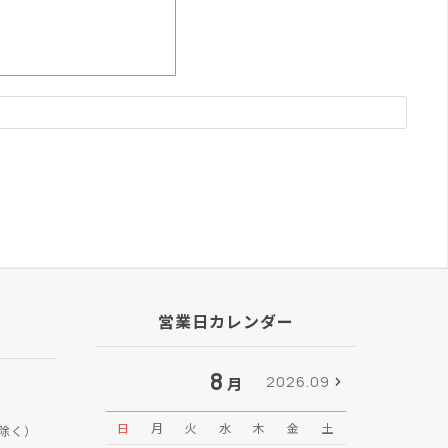
営業日カレンダー
8
2026.09
月
日
月
火
水
木
金
土
日
月
除く）