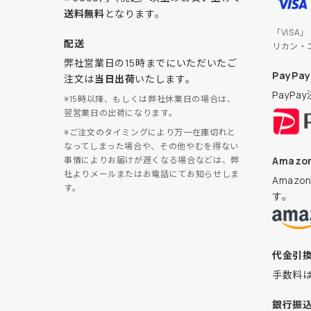
送料無料
となります。
「VISA
配送
リカン・
弊社営業日の15時までにいただいたご
PayPay
注文は
当日出荷
いたします。
PayP
※15時以降、もしくは弊社休業日の場合は、
翌営業日の出荷になります。
※ご注文のタイミングにより万一在庫切れと
なってしまった場合や、その他やむを得ない
Amazon
事情によりお届けが遅くなる場合などは、弊
社よりメールまたはお電話にてお知らせしま
Amaz
す。
す。
代金引
手数料
銀行振