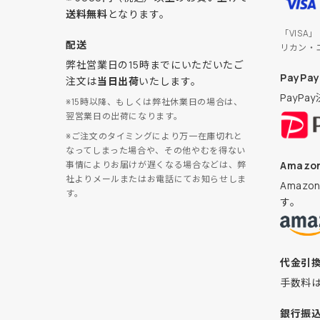
送料無料
となります。
「VISA
配送
リカン・
弊社営業日の15時までにいただいたご
PayPay
注文は
当日出荷
いたします。
PayP
※15時以降、もしくは弊社休業日の場合は、
翌営業日の出荷になります。
※ご注文のタイミングにより万一在庫切れと
なってしまった場合や、その他やむを得ない
Amazon
事情によりお届けが遅くなる場合などは、弊
社よりメールまたはお電話にてお知らせしま
Amaz
す。
す。
代金引
手数料
銀行振