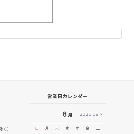
営業日カレンダー
8
2026.09
月
日
月
火
水
木
金
土
日
月
除く）