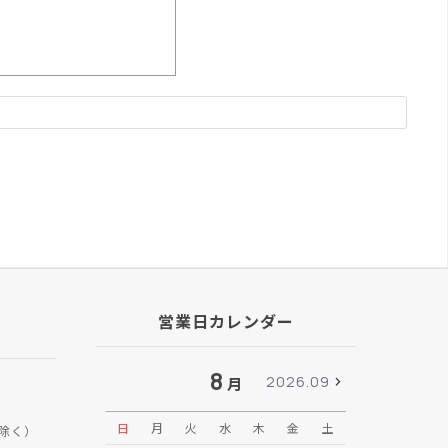
営業日カレンダー
8
2026.09
月
日
月
火
水
木
金
土
日
月
除く）