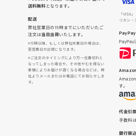
送料無料
となります。
「VISA
配送
リカン・
弊社営業日の15時までにいただいたご
PayPay
注文は
当日出荷
いたします。
PayP
※15時以降、もしくは弊社休業日の場合は、
翌営業日の出荷になります。
※ご注文のタイミングにより万一在庫切れと
なってしまった場合や、その他やむを得ない
Amazon
事情によりお届けが遅くなる場合などは、弊
社よりメールまたはお電話にてお知らせしま
Amaz
す。
す。
代金引
手数料
銀行振