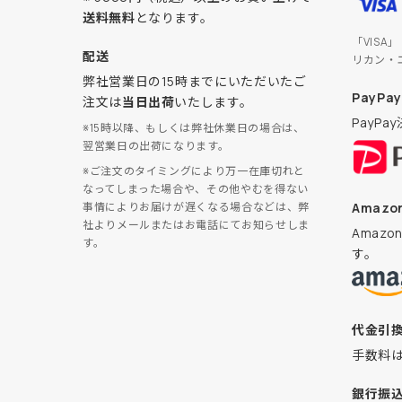
送料無料
となります。
「VISA
配送
リカン・
弊社営業日の15時までにいただいたご
PayPay
注文は
当日出荷
いたします。
PayP
※15時以降、もしくは弊社休業日の場合は、
翌営業日の出荷になります。
※ご注文のタイミングにより万一在庫切れと
なってしまった場合や、その他やむを得ない
Amazon
事情によりお届けが遅くなる場合などは、弊
社よりメールまたはお電話にてお知らせしま
Amaz
す。
す。
代金引
手数料
銀行振