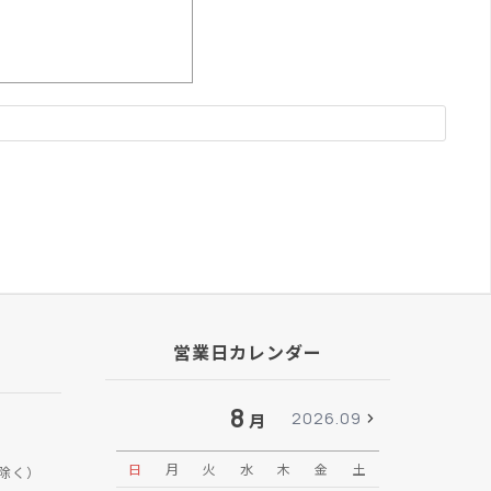
営業日カレンダー
8
2026.09
月
日
月
火
水
木
金
土
日
月
除く）