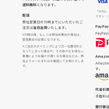
送料無料
となります。
「VISA
配送
リカン・
弊社営業日の15時までにいただいたご
PayPay
注文は
当日出荷
いたします。
PayP
※15時以降、もしくは弊社休業日の場合は、
翌営業日の出荷になります。
※ご注文のタイミングにより万一在庫切れと
なってしまった場合や、その他やむを得ない
Amazon
事情によりお届けが遅くなる場合などは、弊
社よりメールまたはお電話にてお知らせしま
Amaz
す。
す。
代金引
手数料
銀行振