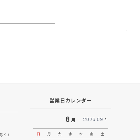
営業日カレンダー
8
2026.09
月
日
月
火
水
木
金
土
日
月
除く）