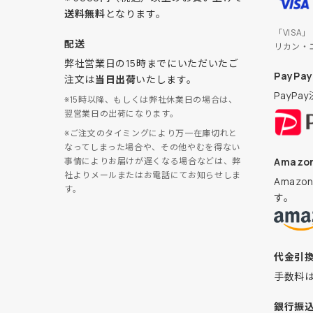
送料無料
となります。
「VISA
配送
リカン・
弊社営業日の15時までにいただいたご
PayPay
注文は
当日出荷
いたします。
PayP
※15時以降、もしくは弊社休業日の場合は、
翌営業日の出荷になります。
※ご注文のタイミングにより万一在庫切れと
なってしまった場合や、その他やむを得ない
Amazon
事情によりお届けが遅くなる場合などは、弊
社よりメールまたはお電話にてお知らせしま
Amaz
す。
す。
代金引
手数料
銀行振