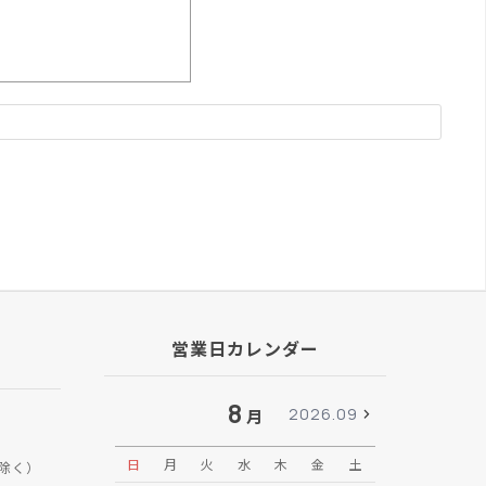
営業日カレンダー
8
2026.09
月
日
月
火
水
木
金
土
日
月
除く）