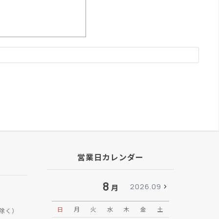
営業日カレンダー
8
2026.09
月
日
月
火
水
木
金
土
日
月
除く）