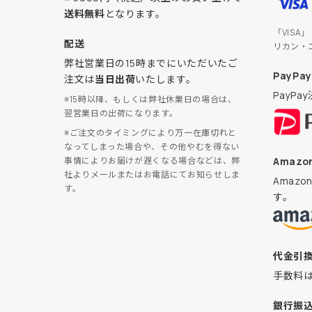
送料無料
となります。
「VISA
配送
リカン・
弊社営業日の15時までにいただいたご
PayPay
注文は
当日出荷
いたします。
PayP
※15時以降、もしくは弊社休業日の場合は、
翌営業日の出荷になります。
※ご注文のタイミングにより万一在庫切れと
なってしまった場合や、その他やむを得ない
Amazon
事情によりお届けが遅くなる場合などは、弊
社よりメールまたはお電話にてお知らせしま
Amaz
す。
す。
代金引
手数料
銀行振