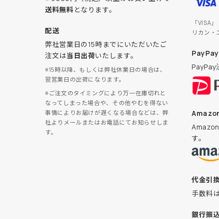
送料無料
となります。
「VISA
配送
リカン・
弊社営業日の15時までにいただいたご
PayPay
注文は
当日出荷
いたします。
PayP
※15時以降、もしくは弊社休業日の場合は、
翌営業日の出荷になります。
※ご注文のタイミングにより万一在庫切れと
なってしまった場合や、その他やむを得ない
Amazon
事情によりお届けが遅くなる場合などは、弊
社よりメールまたはお電話にてお知らせしま
Amaz
す。
す。
代金引
手数料
銀行振