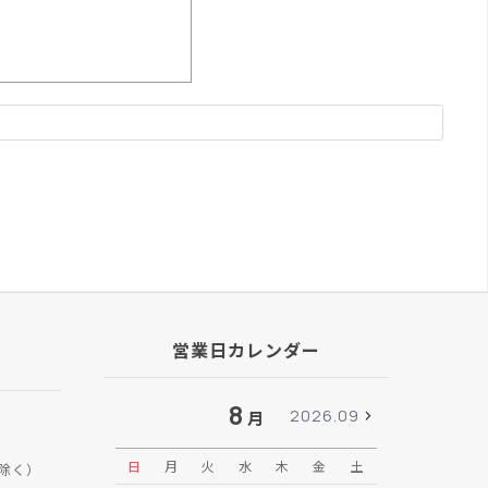
営業日カレンダー
8
2026.09
月
日
月
火
水
木
金
土
日
月
除く）