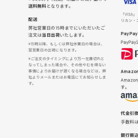
送料無料
となります。
「VISA
配送
リカン・
弊社営業日の15時までにいただいたご
PayPay
注文は
当日出荷
いたします。
PayP
※15時以降、もしくは弊社休業日の場合は、
翌営業日の出荷になります。
※ご注文のタイミングにより万一在庫切れと
なってしまった場合や、その他やむを得ない
Amazon
事情によりお届けが遅くなる場合などは、弊
社よりメールまたはお電話にてお知らせしま
Amaz
す。
す。
代金引
手数料
銀行振