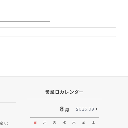
営業日カレンダー
8
2026.09
月
日
月
火
水
木
金
土
日
月
除く）