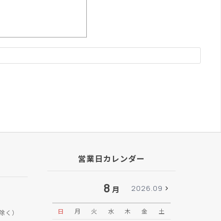
営業日カレンダー
8
2026.09
月
日
月
火
水
木
金
土
日
月
除く）