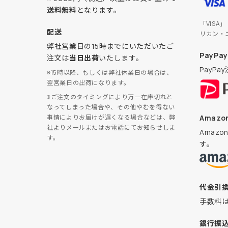
送料無料
となります。
「VISA
配送
リカン・
弊社営業日の15時までにいただいたご
PayPay
注文は
当日出荷
いたします。
PayP
※15時以降、もしくは弊社休業日の場合は、
翌営業日の出荷になります。
※ご注文のタイミングにより万一在庫切れと
なってしまった場合や、その他やむを得ない
Amazon
事情によりお届けが遅くなる場合などは、弊
社よりメールまたはお電話にてお知らせしま
Amaz
す。
す。
代金引
手数料
銀行振