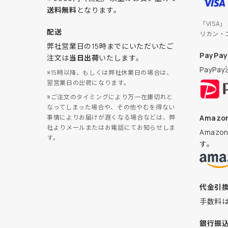
送料無料
となります。
「VISA
配送
リカン・
弊社営業日の15時までにいただいたご
PayPay
注文は
当日出荷
いたします。
PayP
※15時以降、もしくは弊社休業日の場合は、
翌営業日の出荷になります。
※ご注文のタイミングにより万一在庫切れと
なってしまった場合や、その他やむを得ない
Amazon
事情によりお届けが遅くなる場合などは、弊
社よりメールまたはお電話にてお知らせしま
Amaz
す。
す。
代金引
手数料
銀行振