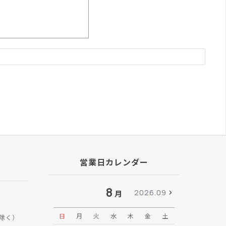
営業日カレンダー
8
2026.09
月
日
月
火
水
木
金
土
日
月
除く）