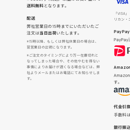
送料無料
となります。
「VISA
配送
リカン・
弊社営業日の15時までにいただいたご
PayPay
注文は
当日出荷
いたします。
PayP
※15時以降、もしくは弊社休業日の場合は、
翌営業日の出荷になります。
※ご注文のタイミングにより万一在庫切れと
なってしまった場合や、その他やむを得ない
Amazon
事情によりお届けが遅くなる場合などは、弊
社よりメールまたはお電話にてお知らせしま
Amaz
す。
す。
代金引
手数料
銀行振