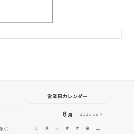
営業日カレンダー
8
2026.09
月
日
月
火
水
木
金
土
日
月
除く）