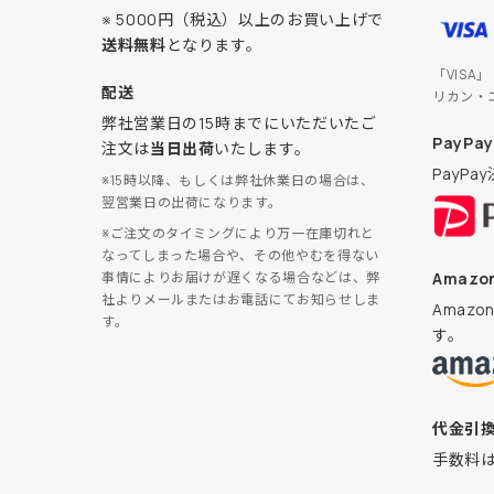
※ 5000円（税込）以上のお買い上げで
送料無料
となります。
「VISA
配送
リカン・
弊社営業日の15時までにいただいたご
PayPay
注文は
当日出荷
いたします。
PayP
※15時以降、もしくは弊社休業日の場合は、
翌営業日の出荷になります。
※ご注文のタイミングにより万一在庫切れと
なってしまった場合や、その他やむを得ない
Amazon
事情によりお届けが遅くなる場合などは、弊
社よりメールまたはお電話にてお知らせしま
Amaz
す。
す。
代金引
手数料