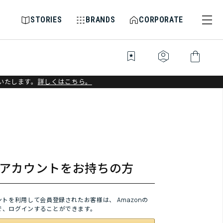
STORIES
BRANDS
CORPORATE
bookmark_star
identity_platform
shopping_bag
いたします。
詳しくはこちら。
onアカウントをお持ちの方
ウントを利用して会員登録されたお客様は、
Amazonの
で、ログインすることができます。