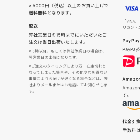
※ 5000円（税込）以上のお買い上げで
送料無料
となります。
「VISA
配送
リカン・
弊社営業日の15時までにいただいたご
PayPay
注文は
当日出荷
いたします。
PayP
※15時以降、もしくは弊社休業日の場合は、
翌営業日の出荷になります。
※ご注文のタイミングにより万一在庫切れと
なってしまった場合や、その他やむを得ない
Amazon
事情によりお届けが遅くなる場合などは、弊
社よりメールまたはお電話にてお知らせしま
Amaz
す。
す。
代金引
手数料