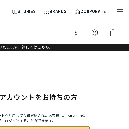
STORIES
BRANDS
CORPORATE
bookmark_star
identity_platform
shopping_bag
いたします。
詳しくはこちら。
onアカウントをお持ちの方
ウントを利用して会員登録されたお客様は、
Amazonの
で、ログインすることができます。