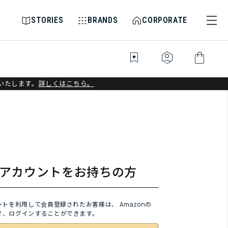
STORIES
BRANDS
CORPORATE
bookmark_star
identity_platform
shopping_bag
いたします。
詳しくはこちら。
onアカウントをお持ちの方
ウントを利用して会員登録されたお客様は、
Amazonの
で、ログインすることができます。