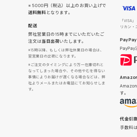
※ 5000円（税込）以上のお買い上げで
送料無料
となります。
「VISA
配送
リカン・
弊社営業日の15時までにいただいたご
PayPay
注文は
当日出荷
いたします。
PayP
※15時以降、もしくは弊社休業日の場合は、
翌営業日の出荷になります。
※ご注文のタイミングにより万一在庫切れと
なってしまった場合や、その他やむを得ない
Amazon
事情によりお届けが遅くなる場合などは、弊
社よりメールまたはお電話にてお知らせしま
Amaz
す。
す。
代金引
手数料