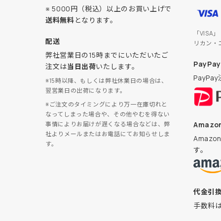
※ 5000円（税込）以上のお買い上げで
送料無料
となります。
「VISA
配送
リカン・
弊社営業日の15時までにいただいたご
PayPay
注文は
当日出荷
いたします。
PayP
※15時以降、もしくは弊社休業日の場合は、
翌営業日の出荷になります。
※ご注文のタイミングにより万一在庫切れと
なってしまった場合や、その他やむを得ない
Amazon
事情によりお届けが遅くなる場合などは、弊
社よりメールまたはお電話にてお知らせしま
Amaz
す。
す。
代金引
手数料