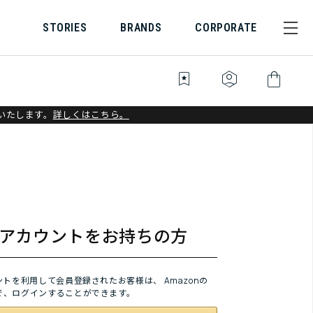
STORIES
BRANDS
CORPORATE
bookmark_star
identity_platform
shopping_bag
いたします。
詳しくはこちら。
onアカウントをお持ちの方
ウントを利用して会員登録されたお客様は、
Amazonの
で、ログインすることができます。