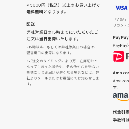
※ 5000円（税込）以上のお買い上げで
送料無料
となります。
「VISA
配送
リカン・
弊社営業日の15時までにいただいたご
PayPay
注文は
当日出荷
いたします。
PayP
※15時以降、もしくは弊社休業日の場合は、
翌営業日の出荷になります。
※ご注文のタイミングにより万一在庫切れと
なってしまった場合や、その他やむを得ない
Amazon
事情によりお届けが遅くなる場合などは、弊
社よりメールまたはお電話にてお知らせしま
Amaz
す。
す。
代金引
手数料