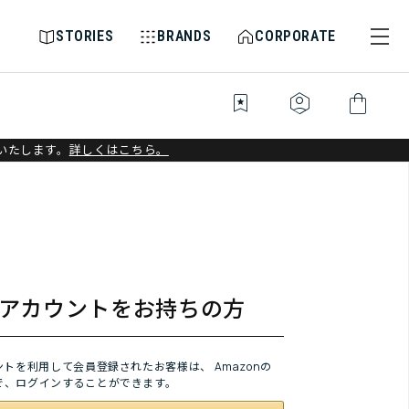
STORIES
BRANDS
CORPORATE
bookmark_star
identity_platform
shopping_bag
いたします。
詳しくはこちら。
onアカウントをお持ちの方
ウントを利用して会員登録されたお客様は、
Amazonの
で、ログインすることができます。