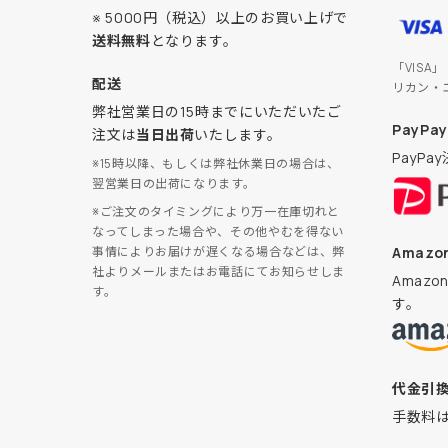
※ 5000円（税込）以上のお買い上げで
送料無料
となります。
「VISA
配送
リカン・
弊社営業日の15時までにいただいたご
PayPay
注文は
当日出荷
いたします。
PayP
※15時以降、もしくは弊社休業日の場合は、
翌営業日の出荷になります。
※ご注文のタイミングにより万一在庫切れと
なってしまった場合や、その他やむを得ない
Amazon
事情によりお届けが遅くなる場合などは、弊
社よりメールまたはお電話にてお知らせしま
Amaz
す。
す。
代金引
手数料