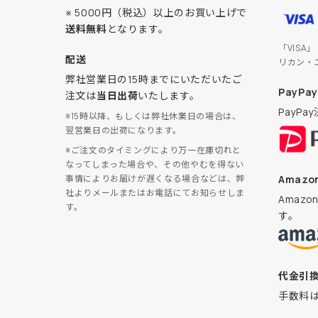
※ 5000円（税込）以上のお買い上げで
送料無料
となります。
「VISA
配送
リカン・
弊社営業日の15時までにいただいたご
PayPay
注文は
当日出荷
いたします。
PayP
※15時以降、もしくは弊社休業日の場合は、
翌営業日の出荷になります。
※ご注文のタイミングにより万一在庫切れと
なってしまった場合や、その他やむを得ない
Amazon
事情によりお届けが遅くなる場合などは、弊
社よりメールまたはお電話にてお知らせしま
Amaz
す。
す。
代金引
手数料