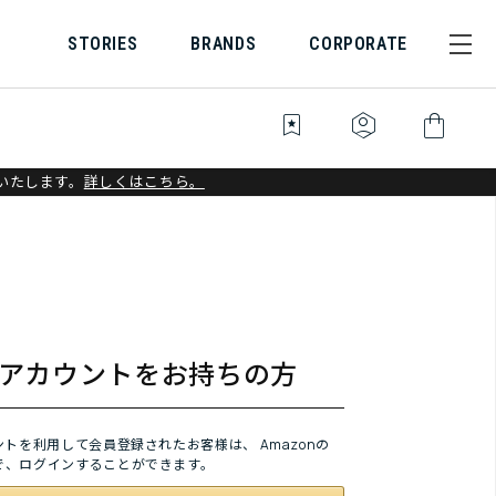
STORIES
BRANDS
CORPORATE
bookmark_star
identity_platform
shopping_bag
いたします。
詳しくはこちら。
onアカウントをお持ちの方
ウントを利用して会員登録されたお客様は、
Amazonの
で、ログインすることができます。