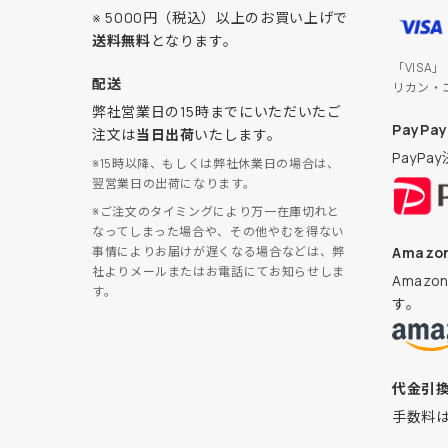
※ 5000円（税込）以上のお買い上げで
送料無料
となります。
「VISA
配送
リカン・
弊社営業日の15時までにいただいたご
PayPay
注文は
当日出荷
いたします。
PayP
※15時以降、もしくは弊社休業日の場合は、
翌営業日の出荷になります。
※ご注文のタイミングにより万一在庫切れと
なってしまった場合や、その他やむを得ない
Amazon
事情によりお届けが遅くなる場合などは、弊
社よりメールまたはお電話にてお知らせしま
Amaz
す。
す。
代金引
手数料