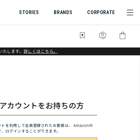
STORIES
BRANDS
CORPORATE
bookmark_star
identity_platform
shopping_bag
いたします。
詳しくはこちら。
onアカウントをお持ちの方
ウントを利用して会員登録されたお客様は、
Amazonの
で、ログインすることができます。