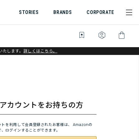
STORIES
BRANDS
CORPORATE
bookmark_star
identity_platform
shopping_bag
いたします。
詳しくはこちら。
onアカウントをお持ちの方
ウントを利用して会員登録されたお客様は、
Amazonの
で、ログインすることができます。