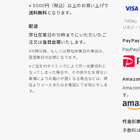
※ 5000円（税込）以上のお買い上げで
送料無料
となります。
「VISA
配送
リカン・
弊社営業日の15時までにいただいたご
PayPay
注文は
当日出荷
いたします。
PayP
※15時以降、もしくは弊社休業日の場合は、
翌営業日の出荷になります。
※ご注文のタイミングにより万一在庫切れと
なってしまった場合や、その他やむを得ない
Amazon
事情によりお届けが遅くなる場合などは、弊
社よりメールまたはお電話にてお知らせしま
Amaz
す。
す。
代金引
手数料