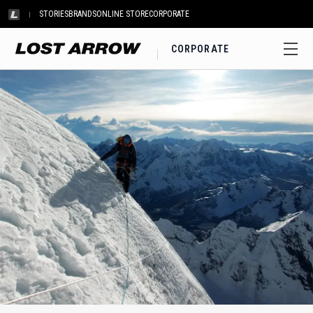
STORIES
BRANDS
ONLINE STORE
CORPORATE
CORPORATE
アウサンガテ北壁、ペルー クライマー：成田啓 撮影：鈴木雄大