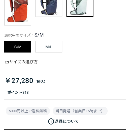
S/M
選択中のサイズ：
S/M
M/L
サイズの選び方
￥27,280
ポイント
818
5000円以上で送料無料
当日発送（営業日15時まで）
info
返品について