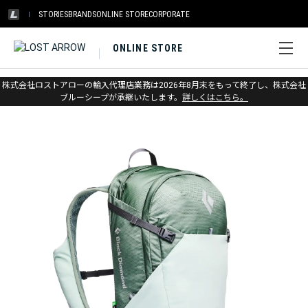
STORIES
BRANDS
ONLINE STORE
CORPORATE
ONLINE STORE
ホーム
>
ブラックダイヤモンド
>
バックパック & バッグ
株式会社ロストアローの輸入代理店業務は2026年8月末をもって終了し、株式会社
>
登山・アルパイン
ブルーシープが承継いたします。
詳しくはこちら。