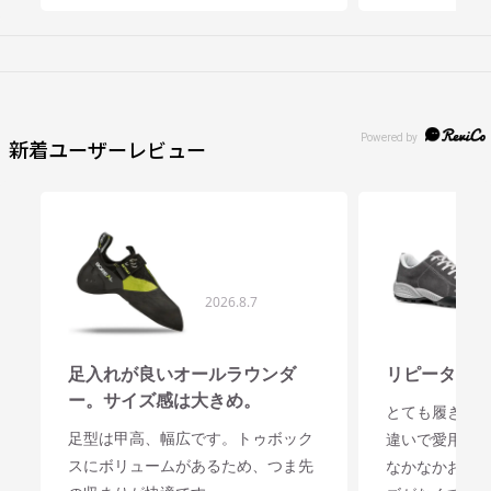
頃か。サーファーで釣り師のボブ
思わず吹き出
は、イヴォン（シュイナード）の古
ッドを使って
い友人とのことだ。なぜか彼は日本
ているわけだ
の大工、大工たちの仕事ぶり、大工
偉いんですよ
たちが使う道具に詳しい。
答えると、彼
新着ユーザーレビュー
法隆寺の西岡棟梁、桂離宮、ノミの
った。
種類、カンナの種類と話題は広が
る。夜は近所のバーで、二人で彼の
昨年の11月、
好きなラム酒を飲む日々が続いた。
小川山のボル
た。
内装が終わりに近づいた時、床も什
登山やクライ
2026.8.7
器もパタゴニアストアと調和させた
ルダリングに
木材を使用したが、入り口扉はガラ
たが、ボルダ
ス。「取っ手にはどんなものが良い
かけるのは、
足入れが良いオールラウンダ
リピーター
だろう？」とボブに聞くと「メタリ
ー。サイズ感は大きめ。
だ。
とても履きや
ックなものがよい」との返事が返っ
倉上がウォー
足型は甲高、幅広です。トゥボック
違いで愛用し
てきた。
という8級の簡
スにボリュームがあるため、つま先
なかなかお気
い。