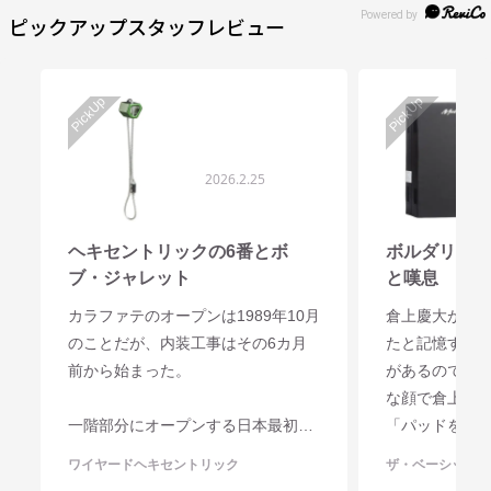
ピックアップ
スタッフレビュー
2026.2.25
ヘキセントリックの6番とボ
ボルダリンク
ブ・ジャレット
と嘆息
カラファテのオープンは1989年10月
倉上慶大が入社
のことだが、内装工事はその6カ月
たと記憶する
前から始まった。
があるのです
な顔で倉上が
一階部分にオープンする日本最初の
「パッドを売
パタゴニアストアの内装責任者、ボ
ッドを使わな
ワイヤードヘキセントリック
ザ・ベーシックパ
ブ・ジャレットが来日したのは8月
言われたとい