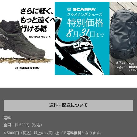
ーのへキセンは取手として数十年長
「これで、普
く据え置かれたままだ。
かな」と言え
皆さん、岩場でへキセンを直接つか
かと嘆息する
んでホールドに使用することは、ク
リーンクライミングの精神に反しま
すよ。
数年前、「ボブはコスタリカで死ん
だ」とイヴォンから聞いた日の夜
は、一人でラム酒を飲んだ。
送料・配送について
送料
全国一律 500円（税込）
※ 5000円（税込）以上のお買い上げで
送料無料
となります。