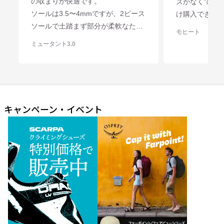
の収まりが快適です。
ズがなくて、
その夜は、ラム酒を傾けながら、彼
ズルとかイン
ソールは3.5〜4mmですが、2ピース
け購入できま
のコスタリカに住む恋人の話を聞い
ていたパッド
ソールで土踏まず部分が柔軟なため
ウトレットで
モヒート
た。
員がいい場所
それほど硬く感じず、適度にコシが
たが、汎用性
ミュータント3.0
「コスタリカは波もいいが女も良
「パッドなん
あります。しかし、今流行りのソフ
びれてしまっ
い」
てみたい気持
トシューズに比べるとやや硬めかと
を購入。定価
「ボブ、その表現は正確ではない。
る高さではな
思います。
の問題でしょ
コスタリカの女がすべていいのでは
Zenith Ultraソールはフリクションも
着剤跡のよう
なくて、あなたみたいな風来坊と付
その後4週連続
あり、かつてのボリエールオリジナ
いても取れな
き合ってくれるコスタリカに住む女
で小川山に出
キャンペーン・イベント
ルソールのイメージは確実に払拭さ
がいい、ということだろう。」
社員のだれか
れると思います。
「いや、波も女も釣りも正確さは必
ルトの失われ
サイズ感は大きめで、スカルパイン
要ないのさ。ある日本人と一緒にワ
を車に積んで
スティンクトvsrのハーフ下げが同じ
イオミングの川で釣りをしたことが
うに」と思い
サイズ感になると思います。
ある。彼は、ポイントポイントで
にセットして
ちなみに、インスティンクトvsr
次々2匹、3匹とまことに効率的に正
いつの日か、
EU39.5、NEW Ninja UK6.5 EU40→
確に魚を釣り上げる。感心するほど
ら一日10本ほ
ミュータント3.0 UK5.5 EU39でし
上手だ。しかし自分の好きな釣り
って「倉上、
た。
は、その時間を楽しむことにあっ
いていないよ