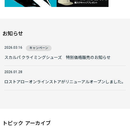
オールラウンドに使えて、やや硬め
て、魚の数ではないのだ」
独言を言える
が好みの方には確実にハマるシュー
と太公望のようなセリフを言う。
ズかと思います。
小山田大さん
ボブと別れて自転車で中野区のアパ
レクトを登っ
お知らせ
ートに帰る途中、シュイナードイク
会いする機会
イップメントで働いた1981年の夏の
野次馬根性半
2026.03.16
キャンペーン
ことが蘇る。
したか」と尋
カラビナを作るための大量のアルミ
っぱりロープ
スカルパ クライミングシューズ 特別価格販売のお知らせ
の長い棒。そしてヘキセントリック
いると、精神
を製造するための長いアルミの棒の
くら落ちても
2026.01.28
山の光景だ。
との答えには
ロストアローオンラインストアがリニューアルオープンしました。
「そうだ、あのへキセンのアルミ棒
ングの核心を
を60㎝の長さに切れば、入口扉の取
った。
手になる。ありがとう、ボブとラム
「帰国してか
酒よ。」
イボルダーを
です。最近よ
岩場のへキセンは常に回収される
取り戻せたよ
トピック アーカイブ
が、カラファテのそしてロストアロ
ああ、私にも