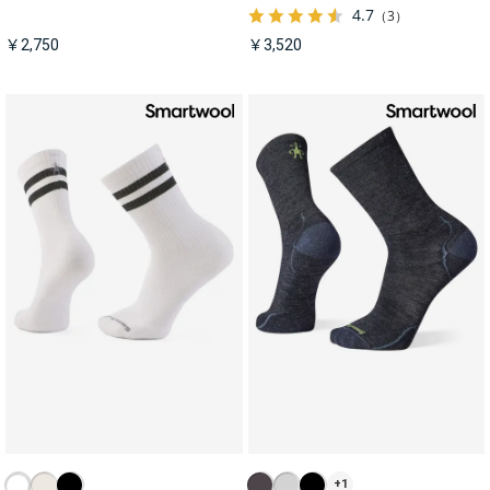
4.7
（3）
￥2,750
￥3,520
+1