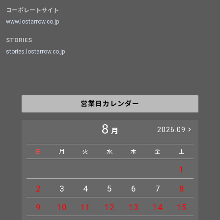
コーポレートサイト
www.lostarrow.co.jp
STORIES
stories.lostarrow.co.jp
営業日カレンダー
8
2026.09
月
日
月
火
水
木
金
土
日
1
2
3
4
5
6
7
8
6
9
10
11
12
13
14
15
13