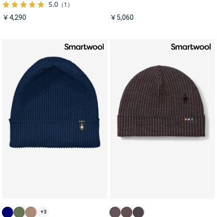
5.0
（1）
￥4,290
￥5,060
+3