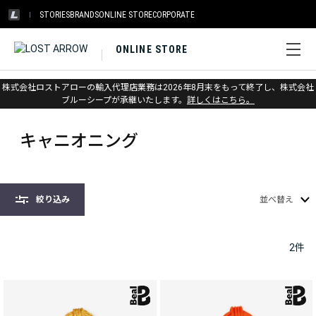
STORIES
BRANDS
ONLINE STORE
CORPORATE
ONLINE STORE
株式会社ロストアローの輸入代理店業務は2026年8月末をもって終了し、株式会社
ホーム
>
ベアール
>
キャニオニング
ブルーシープが承継いたします。
詳しくはこちら。
キャニオニング
絞り込み
並べ替え
2
件