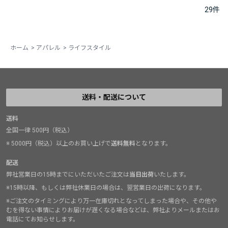
29
件
ホーム
>
アパレル
>
ライフスタイル
送料・配送について
送料
全国一律 500円（税込）
※ 5000円（税込）以上のお買い上げで
送料無料
となります。
配送
弊社営業日の15時までにいただいたご注文は
当日出荷
いたします。
※15時以降、もしくは弊社休業日の場合は、翌営業日の出荷になります。
※ご注文のタイミングにより万一在庫切れとなってしまった場合や、その他や
むを得ない事情によりお届けが遅くなる場合などは、弊社よりメールまたはお
電話にてお知らせします。