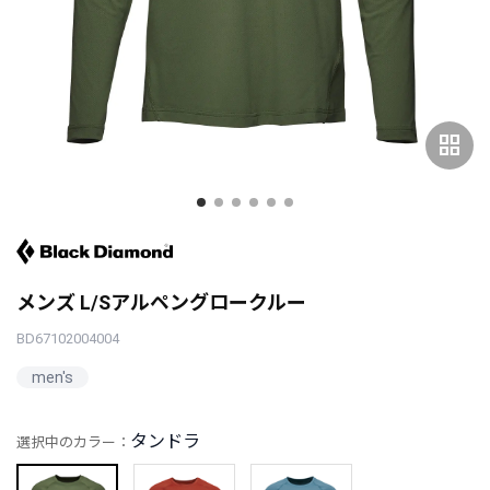
grid_view
メンズ L/Sアルペングロークルー
BD67102004004
men's
タンドラ
選択中のカラー：