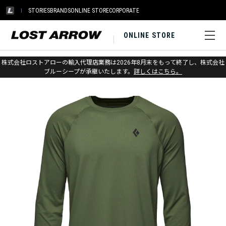
STORIES
BRANDS
ONLINE STORE
CORPORATE
ONLINE STORE
ホーム
>
ブラックダイヤモンド
>
アパレル
>
トップス
>
シャツ
株式会社ロストアローの輸入代理店業務は2026年8月末をもって終了し、株式会社
ブルーシープが承継いたします。
詳しくはこちら。