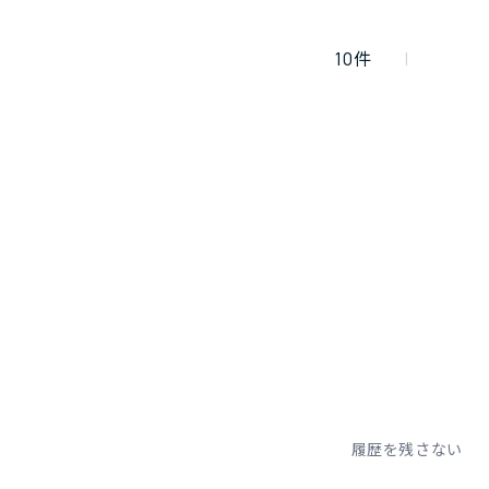
10
件
履歴を残さない