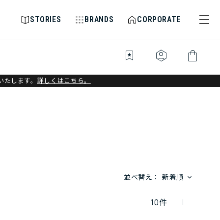
STORIES
BRANDS
CORPORATE
bookmark_star
identity_platform
shopping_bag
いたします。
詳しくはこちら。
並べ替え：
新着順
10
件