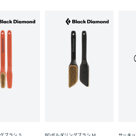
グブラシ S
BDボルダリングブラシ M
サーキッ