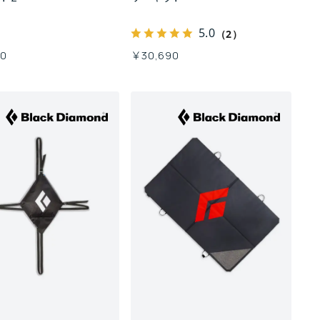
5.0
（2）
80
￥30,690