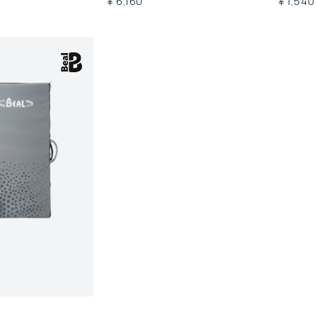
￥6,160
￥1,540