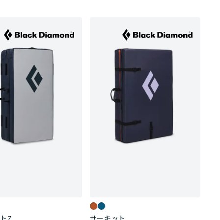
トZ
サーキット