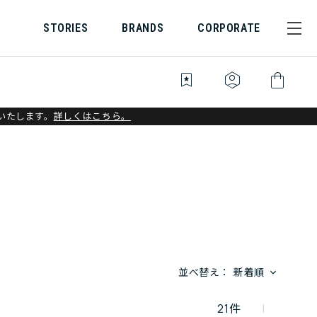
STORIES
BRANDS
CORPORATE
bookmark_star
identity_platform
shopping_bag
いたします。
詳しくはこちら。
並べ替え：
新着順
21
件