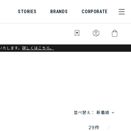
STORIES
BRANDS
CORPORATE
bookmark_star
identity_platform
shopping_bag
いたします。
詳しくはこちら。
並べ替え：
新着順
29
件