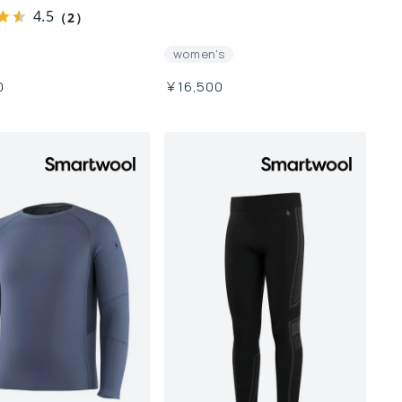
4.5
（2）
women's
0
￥16,500