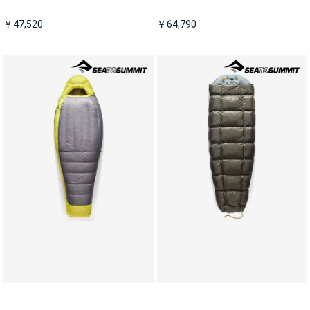
￥47,520
￥64,790