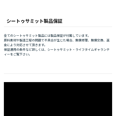
シートゥサミット製品保証
全てのシートゥサミット製品には製品保証が付属しています。
原料素材や製造工程の問題で不具合が生じた場合、無償修理、無償交換、返
金により対応させて頂きます。
保証適用の条件など詳しくは、
シートゥサミット・ライフタイムギャランテ
ィー
をご覧下さい。