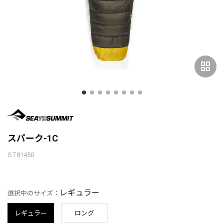
grid_view
スパーク-1C
ST81450
レギュラー
選択中のサイズ：
レギュラー
ロング