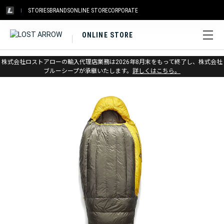
STORIES
BRANDS
ONLINE STORE
CORPORATE
ONLINE STORE
ホーム
>
シートゥサミット
>
スリーピングシステム
>
シュラフ
株式会社ロストアローの輸入代理店業務は2026年8月末をもって終了し、株式会社
ブルーシープが承継いたします。
詳しくはこちら。