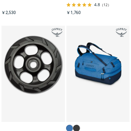
4.8
（12）
￥2,530
￥1,760