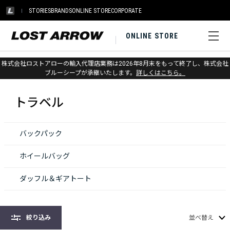
STORIES
BRANDS
ONLINE STORE
CORPORATE
ONLINE STORE
株式会社ロストアローの輸入代理店業務は2026年8月末をもって終了し、株式会社
ホーム
>
オスプレー
>
トラベル
ブルーシープが承継いたします。
詳しくはこちら。
トラベル
バックパック
ホイールバッグ
ダッフル＆ギアトート
絞り込み
並べ替え