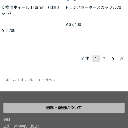
交換用ホイール 110mm （2個セ
トランスポータースカッフル70
ット）
￥37,400
￥2,200
51
件
1
2
ホーム
>
オスプレー
>
トラベル
送料・配送について
送料
全国一律 500円（税込）