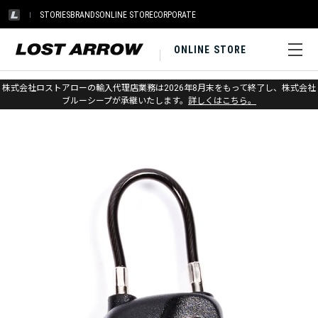
STORIES
BRANDS
ONLINE STORE
CORPORATE
ONLINE STORE
ホーム
>
オスプレー
>
トラベル
>
ホイールバッグ
株式会社ロストアローの輸入代理店業務は2026年8月末をもって終了し、株式会社
ブルーシープが承継いたします。
詳しくはこちら。