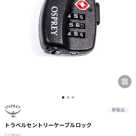
grid_view
新製品
トラベルセントリーケーブルロック
OS58043