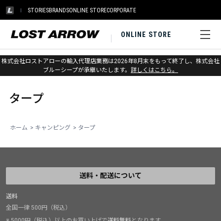
STORIES
BRANDS
ONLINE STORE
CORPORATE
ONLINE STORE
株式会社ロストアローの輸入代理店業務は2026年8月末をもって終了し、株式会社
ホーム
>
キャンピング
>
タープ
ブルーシープが承継いたします。
詳しくはこちら。
タープ
ホーム
>
キャンピング
>
タープ
送料・配送について
送料
全国一律 500円（税込）
※ 5000円（税込）以上のお買い上げで
送料無料
となります。