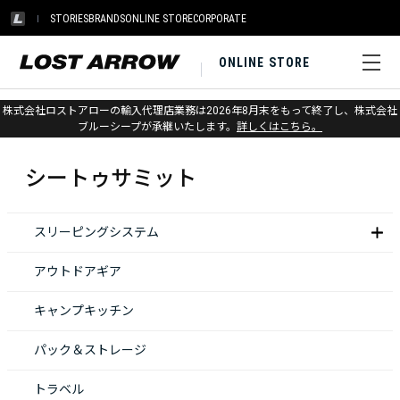
STORIES
BRANDS
ONLINE STORE
CORPORATE
ONLINE STORE
株式会社ロストアローの輸入代理店業務は2026年8月末をもって終了し、株式会社
ホーム
>
シートゥサミット
ブルーシープが承継いたします。
詳しくはこちら。
シートゥサミット
スリーピングシステム
アウトドアギア
キャンプキッチン
パック＆ストレージ
トラベル