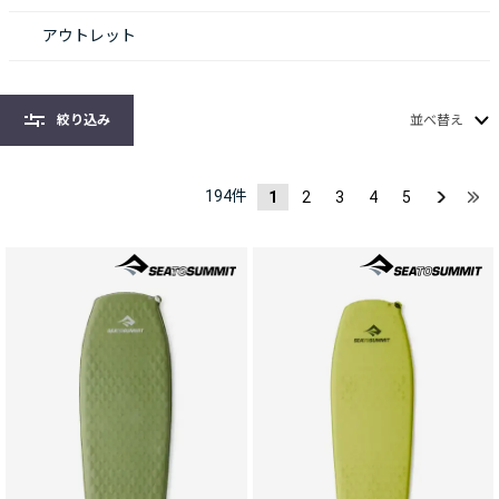
アウトレット
絞り込み
並べ替え
194
件
1
2
3
4
5