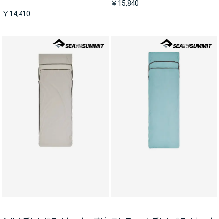
￥15,840
￥14,410