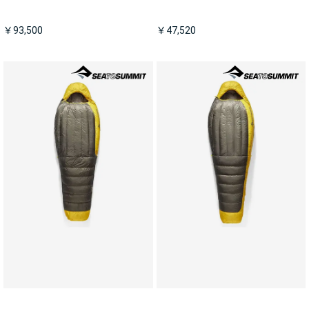
￥93,500
￥47,520