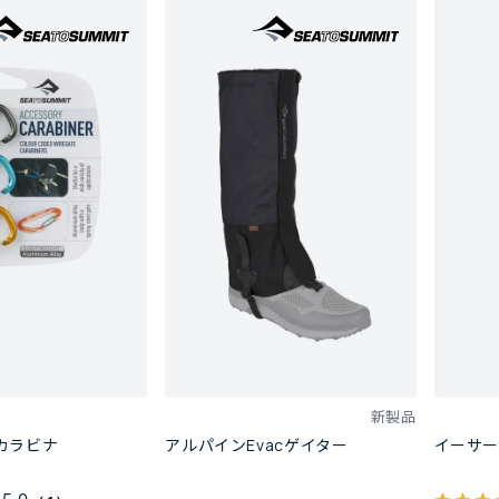
新製品
カラビナ
アルパインEvacゲイター
イーサー