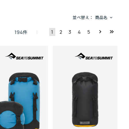
並べ替え：
商品名
1
2
3
4
5
194
件