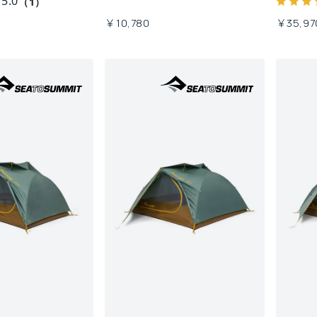
5.0
（1）
￥10,780
￥35,97