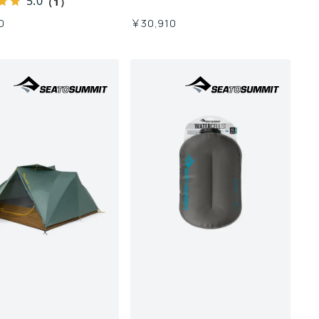
5.0
（1）
0
￥30,910