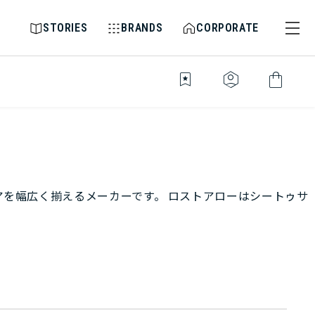
STORIES
BRANDS
CORPORATE
bookmark_star
identity_platform
shopping_bag
アを幅広く揃えるメーカーです。 ロストアローはシートゥサ